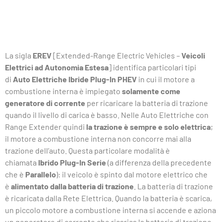
La sigla
EREV
[Extended-Range Electric Vehicles –
Veicoli
Elettrici ad Autonomia Estesa
] identifica particolari tipi
di
Auto Elettriche Ibride Plug-In PHEV
in cui il motore a
combustione interna è impiegato
solamente come
generatore di corrente
per ricaricare la batteria di trazione
quando il livello di carica è basso. Nelle Auto Elettriche con
Range Extender quindi
la trazione è sempre e solo elettrica
;
il motore a combustione interna non concorre mai alla
trazione dell’auto. Questa particolare modalità è
chiamata
Ibrido Plug-In Serie
(a differenza della precedente
che è
Parallelo
): il veicolo è spinto dal motore elettrico che
è
alimentato dalla batteria di trazione
. La batteria di trazione
è ricaricata dalla Rete Elettrica. Quando la batteria è scarica,
un piccolo motore a combustione interna si accende e aziona
un generatore di corrente che ricarica la batteria di trazione.