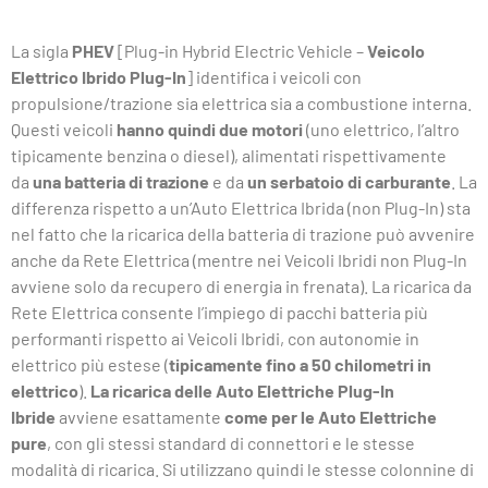
La sigla
PHEV
[Plug-in Hybrid Electric Vehicle –
Veicolo
Elettrico Ibrido Plug-In
] identifica i veicoli con
propulsione/trazione sia elettrica sia a combustione interna.
Questi veicoli
hanno quindi due motori
(uno elettrico, l’altro
tipicamente benzina o diesel), alimentati rispettivamente
da
una batteria di trazione
e da
un serbatoio di carburante
. La
differenza rispetto a un’Auto Elettrica Ibrida (non Plug-In) sta
nel fatto che la ricarica della batteria di trazione può avvenire
anche da Rete Elettrica (mentre nei Veicoli Ibridi non Plug-In
avviene solo da recupero di energia in frenata). La ricarica da
Rete Elettrica consente l’impiego di pacchi batteria più
performanti rispetto ai Veicoli Ibridi, con autonomie in
elettrico più estese (
tipicamente fino a 50 chilometri in
elettrico
).
La ricarica delle Auto Elettriche Plug-In
Ibride
avviene esattamente
come per le Auto Elettriche
pure
, con gli stessi standard di connettori e le stesse
modalità di ricarica. Si utilizzano quindi le stesse colonnine di