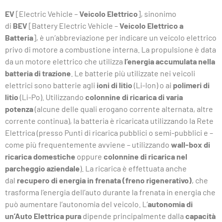
EV
[Electric Vehicle –
Veicolo Elettrico
], sinonimo
di
BEV
[Battery Electric Vehicle –
Veicolo Elettrico a
Batteria
], è un’abbreviazione per indicare un veicolo elettrico
privo di motore a combustione interna. La propulsione è data
da un motore elettrico che utilizza
l’energia accumulata nella
batteria di trazione
. Le batterie più utilizzate nei veicoli
elettrici sono batterie agli
ioni di litio
(Li-Ion) o ai
polimeri di
litio
(Li-Po). Utilizzando
colonnine di ricarica di varia
potenza
(alcune delle quali erogano corrente alternata, altre
corrente continua), la batteria è ricaricata utilizzando la Rete
Elettrica (presso Punti di ricarica pubblici o semi-pubblici e –
come più frequentemente avviene – utilizzando
wall-box di
ricarica domestiche
oppure
colonnine di ricarica nel
parcheggio aziendale
). La ricarica è effettuata anche
dal
recupero di energia in frenata (freno rigenerativo)
, che
trasforma l’energia dell’auto durante la frenata in energia che
può aumentare l’autonomia del veicolo. L’
autonomia di
un’Auto Elettrica pura
dipende principalmente dalla
capacità