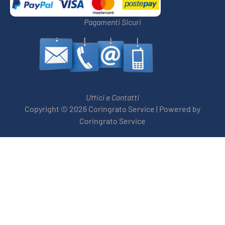
Pagamenti Sicuri
Uffici e Contatti
Copyright © 2026 Coringrato Service | Powered by
Coringrato Service